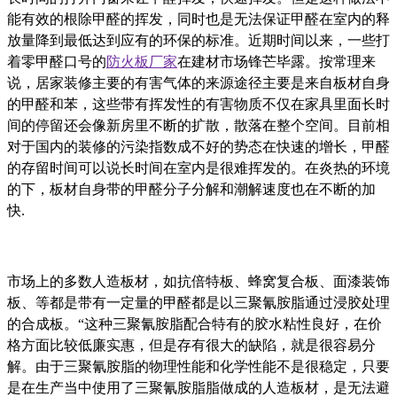
能有效的根除甲醛的挥发，同时也是无法保证甲醛在室内的释
放量降到最低达到应有的环保的标准。近期时间以来，一些打
着零甲醛口号的
防火板厂家
在建材市场锋芒毕露。按常理来
说，居家装修主要的有害气体的来源途径主要是来自板材自身
的甲醛和苯，这些带有挥发性的有害物质不仅在家具里面长时
间的停留还会像新房里不断的扩散，散落在整个空间。目前相
对于国内的装修的污染指数成不好的势态在快速的增长，甲醛
的存留时间可以说长时间在室内是很难挥发的。在炎热的环境
的下，板材自身带的甲醛分子分解和潮解速度也在不断的加
快.
市场上的多数人造板材，如抗倍特板、蜂窝复合板、面漆装饰
板、等都是带有一定量的甲醛都是以三聚氰胺脂通过浸胶处理
的合成板。
“这种三聚氰胺脂配合特有的胶水粘性良好，在价
格方面比较低廉实惠，但是存有很大的缺陷，就是很容易分
解。由于三聚氰胺脂的物理性能和化学性能不是很稳定，只要
是在生产当中使用了三聚氰胺脂脂做成的人造板材，是无法避