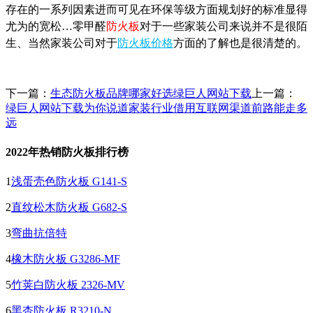
存在的一系列因素进而可见在环保等级方面规划好的标准显得
尤为的宽松…
零甲醛
防火板
对于一些家装公司来说并不是很陌
生、当然家装公司对于
防火板价格
方面的了解也是很清楚的。
下一篇：
生态防火板品牌哪家好选绿巨人网站下载
上一篇：
绿巨人网站下载为你说道家装行业借用互联网渠道前路能走多
远
2022年热销防火板排行榜
1
浅蛋壳色防火板 G141-S
2
直纹松木防火板 G682-S
3
弯曲抗倍特
4
橡木防火板 G3286-MF
5
竹荚白防火板 2326-MV
6
黑杏防火板 R3210-N