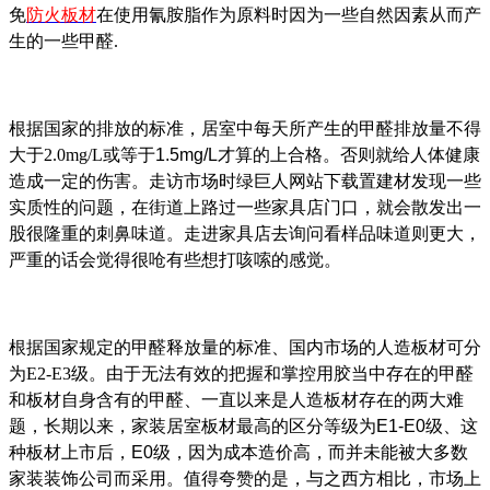
免
防火板材
在使用氰胺脂作为原料时因为一些自然因素从而产
生的一些甲醛
.
根据国家的排放的标准，居室中每天所产生的甲醛排放量不得
大于2.0mg/L或等于
1.5mg/L
才算的上合格。否则就给人体健康
造成一定的伤害。走访市场时绿巨人网站下载置建材发现一些
实质性的问题，在街道上路过一些家具店门口，就会散发出一
股很隆重的刺鼻味道。走进家具店去询问看样品味道则更大，
严重的话会觉得很呛有些想打咳嗦的感觉。
根据国家规定的甲醛释放量的标准、国内市场的人造板材可分
为E2-E3级。由于无法有效的把握和掌控用胶当中存在的甲醛
和板材自身含有的甲醛、一直以来是人造板材存在的两大难
题，长期以来，家装居室板材最高的区分等级为
E1-E0
级、这
种板材上市后，
E0
级，因为成本造价高，而并未能被大多数
家装装饰公司而采用。值得夸赞的是，与之西方相比，市场上