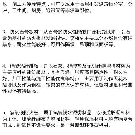
热、施工方便等特点，可广泛应用于高层框架建筑物分室、分
户、卫生间、厨房、通讯管等非承重部位。
3、防火石膏板材：从石膏的防火性能被广泛接受以来，以石
膏为基材的防火板材发展很快。该板材主要成分不燃且含有结
晶水，耐火性能较好，可用作隔墙、吊顶和屋面板等。
4、硅酸钙纤维板：是以石灰、硅酸盐及无机纤维增强材料为
主要原料的建筑板材，具有质轻、强度高且隔热性、耐久性
好、加工性能与施工性能优良等特点，主要用于制作天花板、
隔墙以及作为钢柱、钢梁的防火保护材料。但板材强度和弯曲
性能还有待提高。
5、氯氧镁防火板：属于氯氧镁水泥类制品，以镁质胶凝材料
为主体、玻璃纤维布为增强材料、轻质保温材料为填充物复合
而成，能满足不燃性要求，是一种新型环保型板材。