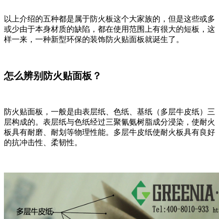
以上介绍的五种都是属于防火板这个大家族的，但是这些或多
或少由于本身材质的缺陷，都在使用范围上有很大的短板，这
样一来，一种新型环保的装饰防火贴面板就诞生了。
怎么辨别防火贴面板？
防火贴面板，一般是由表层纸、色纸、基纸（多层牛皮纸）三
层构成的。表层纸与色纸经过三聚氰氨树脂成分浸染，使耐火
板具有耐磨、耐划等物理性能。多层牛皮纸使耐火板具有良好
的抗冲击性、柔韧性。